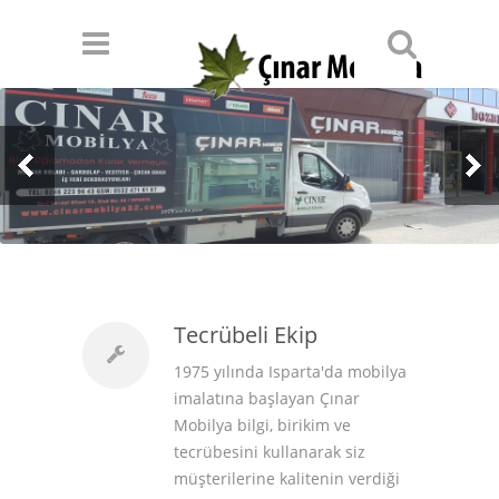
Tecrübeli Ekip
1975 yılında Isparta'da mobilya
imalatına başlayan Çınar
Mobilya bilgi, birikim ve
tecrübesini kullanarak siz
müşterilerine kalitenin verdiği